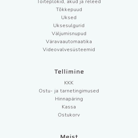
Toiteplokid, akud ja releed
Tõkkepuud
Uksed
Uksesulgurid
Väljumisnupud
Väravaautomaatika
Videovalvesüsteemid
Tellimine
KKK
Ostu- ja tarnetingimused
Hinnapäring
Kassa
Ostukorv
Meist