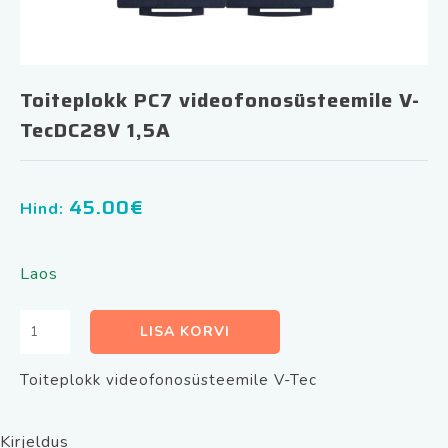
Toiteplokk PC7 videofonosüsteemile V-
TecDC28V 1,5A
45.00
€
Hind:
Laos
Toiteplokk
LISA KORVI
PC7
videofonosüsteemile
Toiteplokk videofonosüsteemile V-Tec
V-
TecDC28V
1,5A
Kirjeldus