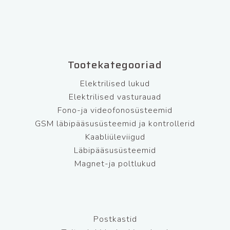
Tootekategooriad
Elektrilised lukud
Elektrilised vasturauad
Fono-ja videofonosüsteemid
GSM läbipääsusüsteemid ja kontrollerid
Kaabliüleviigud
Läbipääsusüsteemid
Magnet-ja poltlukud
Postkastid