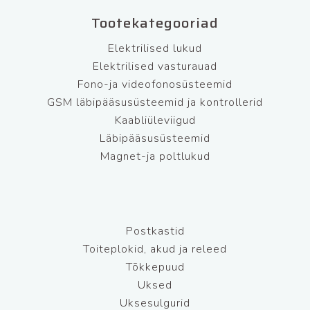
Tootekategooriad
Elektrilised lukud
Elektrilised vasturauad
Fono-ja videofonosüsteemid
GSM läbipääsusüsteemid ja kontrollerid
Kaabliüleviigud
Läbipääsusüsteemid
Magnet-ja poltlukud
Postkastid
Toiteplokid, akud ja releed
Tõkkepuud
Uksed
Uksesulgurid