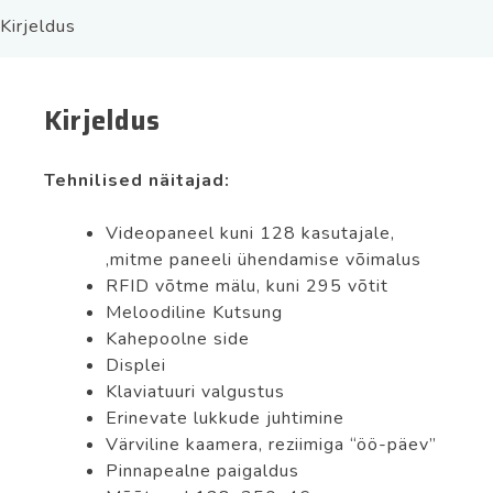
sisse
Kirjeldus
ehitatud
kaamera-
ja
Kirjeldus
proxysüsteemiga.
kogus
Tehnilised näitajad:
Videopaneel kuni 128 kasutajale,
,mitme paneeli ühendamise võimalus
RFID võtme mälu, kuni 295 võtit
Meloodiline Kutsung
Kahepoolne side
Displei
Klaviatuuri valgustus
Erinevate lukkude juhtimine
Värviline kaamera, reziimiga “öö-päev”
Pinnapealne paigaldus