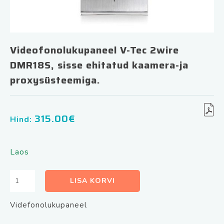
Videofonolukupaneel V-Tec 2wire
DMR18S, sisse ehitatud kaamera-ja
proxysüsteemiga.
315.00
€
Hind:
Laos
Videofonolukupaneel
LISA KORVI
V-
Tec
Videfonolukupaneel
2wire
DMR18S,