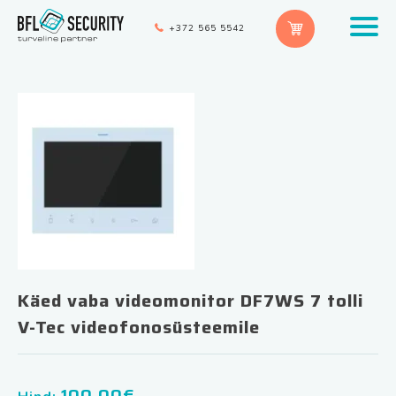
+372 565 5542
Käed vaba videomonitor DF7WS 7 tolli
V-Tec videofonosüsteemile
100.00
€