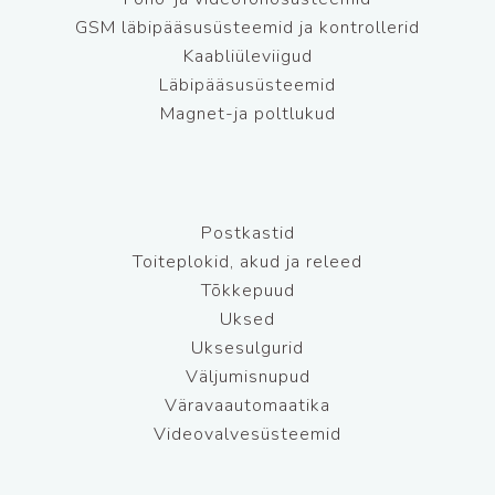
GSM läbipääsusüsteemid ja kontrollerid
Kaabliüleviigud
Läbipääsusüsteemid
Magnet-ja poltlukud
Postkastid
Toiteplokid, akud ja releed
Tõkkepuud
Uksed
Uksesulgurid
Väljumisnupud
Väravaautomaatika
Videovalvesüsteemid