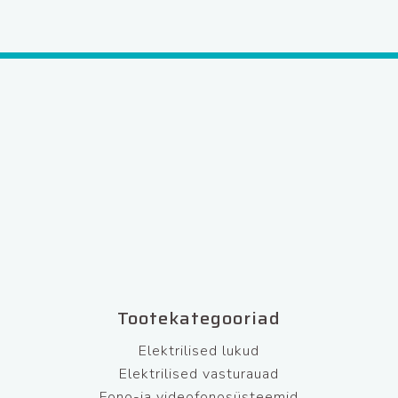
Tootekategooriad
Elektrilised lukud
Elektrilised vasturauad
Fono-ja videofonosüsteemid