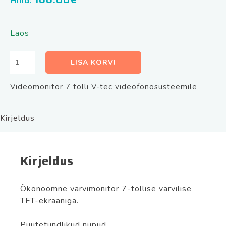
Hind:
Laos
Käed
LISA KORVI
vaba
videomonitor
Videomonitor 7 tolli V-tec videofonosüsteemile
DF7WS
7
tolli
Kirjeldus
V-
Tec
videofonosüsteemile
Kirjeldus
kogus
Ökonoomne värvimonitor 7-tollise värvilise
TFT-ekraaniga.
Puutetundlikud nupud