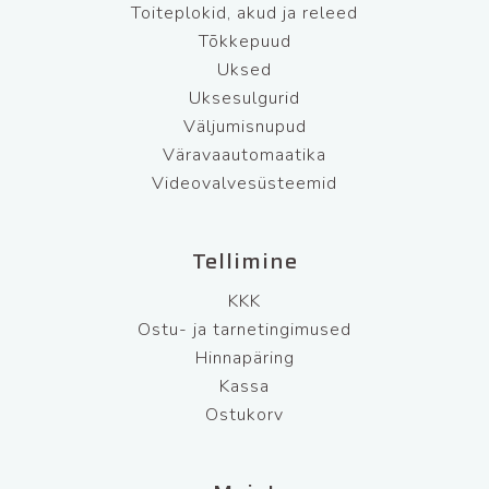
Toiteplokid, akud ja releed
Tõkkepuud
Uksed
Uksesulgurid
Väljumisnupud
Väravaautomaatika
Videovalvesüsteemid
Tellimine
KKK
Ostu- ja tarnetingimused
Hinnapäring
Kassa
Ostukorv