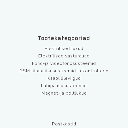
Tootekategooriad
Elektrilised lukud
Elektrilised vasturauad
Fono-ja videofonosüsteemid
GSM läbipääsusüsteemid ja kontrollerid
Kaabliüleviigud
Läbipääsusüsteemid
Magnet-ja poltlukud
Postkastid