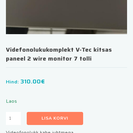
Videfonolukukomplekt V-Tec kitsas
paneel 2 wire monitor 7 tolli
310.00
€
Hind:
Laos
Videfonolukukomplekt
LISA KORVI
V-
Tec
Videofonolukk kahe juhtmega