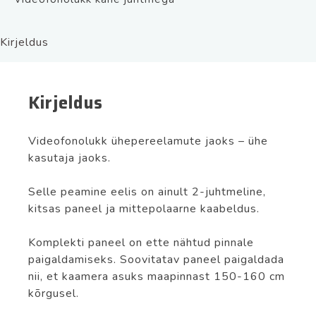
kitsas
paneel
2
Kirjeldus
wire
monitor
7
Kirjeldus
tolli
kogus
Videofonolukk ühepereelamute jaoks – ühe
kasutaja jaoks.
Selle peamine eelis on ainult 2-juhtmeline,
kitsas paneel ja mittepolaarne kaabeldus.
Komplekti paneel on ette nähtud pinnale
paigaldamiseks. Soovitatav paneel paigaldada
nii, et kaamera asuks maapinnast 150-160 cm
kõrgusel.