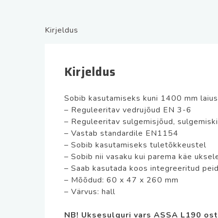
Kirjeldus
Kirjeldus
Sobib kasutamiseks kuni 1400 mm laius
– Reguleeritav vedrujõud EN 3-6
– Reguleeritav sulgemisjõud, sulgemiski
– Vastab standardile EN1154
– Sobib kasutamiseks tuletõkkeustel
– Sobib nii vasaku kui parema käe uksel
– Saab kasutada koos integreeritud pei
– Mõõdud: 60 x 47 x 260 mm
– Värvus: hall
NB! Uksesulguri vars ASSA L190 osta