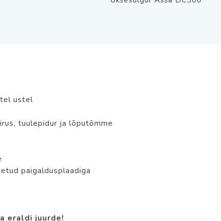
Uksesulgur Assa DC300
Hõbe,
EN
klass
3-
6
ilma
varreta
kogus
tel ustel
irus, tuulepidur ja lõputõmme
e
detud paigaldusplaadiga
 eraldi juurde!