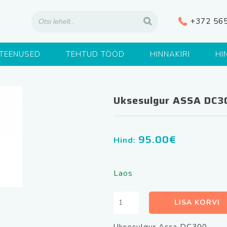
+372 56
TEENUSED
TEHTUD TÖÖD
HINNAKIRI
HI
Uksesulgur ASSA DC30
95.00
€
Hind:
Laos
Uksesulgur
LISA KORVI
ASSA
DC300