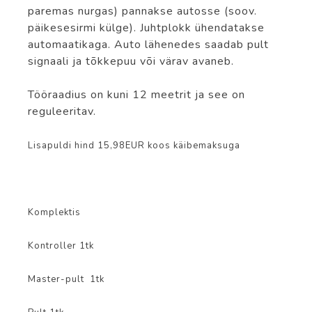
paremas nurgas) pannakse autosse (soov.
päikesesirmi külge). Juhtplokk ühendatakse
automaatikaga. Auto lähenedes saadab pult
signaali ja tõkkepuu või värav avaneb.
Tööraadius on kuni 12 meetrit ja see on
reguleeritav.
Lisapuldi hind 15,98EUR koos käibemaksuga
Komplektis
Kontroller 1tk
Master-pult 1tk