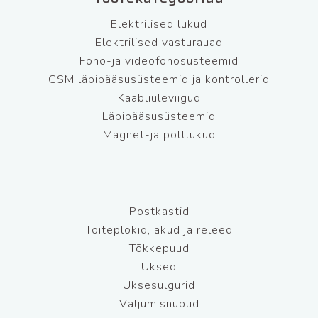
Elektrilised lukud
Elektrilised vasturauad
Fono-ja videofonosüsteemid
GSM läbipääsusüsteemid ja kontrollerid
Kaabliüleviigud
Läbipääsusüsteemid
Magnet-ja poltlukud
Postkastid
Toiteplokid, akud ja releed
Tõkkepuud
Uksed
Uksesulgurid
Väljumisnupud