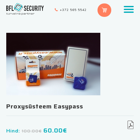
+372 565 5542
Proxysüsteem Easypass
60.00
€
Algne
Praegune
Hind:
100.00
€
hind
hind