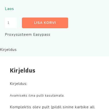
oli:
on:
Laos
100.00€.
60.00€.
Proxysüsteem
LISA KORVI
Easypass
kogus
Proxysüsteem Easypass
Kirjeldus
Kirjeldus
Kirjeldus:
Avamiseks ilma pulti kasutamata.
Komplektis olev pult (pildil sinine karbike all