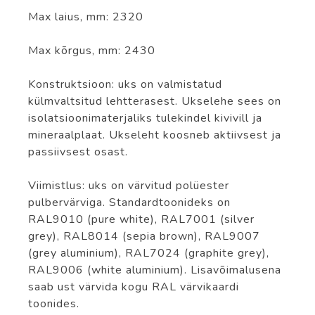
Max laius, mm: 2320
Max kõrgus, mm: 2430
Konstruktsioon: uks on valmistatud
külmvaltsitud lehtterasest. Ukselehe sees on
isolatsioonimaterjaliks tulekindel kivivill ja
mineraalplaat. Ukseleht koosneb aktiivsest ja
passiivsest osast.
Viimistlus: uks on värvitud polüester
pulbervärviga. Standardtoonideks on
RAL9010 (pure white), RAL7001 (silver
grey), RAL8014 (sepia brown), RAL9007
(grey aluminium), RAL7024 (graphite grey),
RAL9006 (white aluminium). Lisavõimalusena
saab ust värvida kogu RAL värvikaardi
toonides.