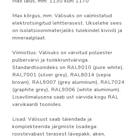
Max laius, mm: 1130 kuni 1170
Max kõrgus, mm: Välisuks on valmistatud
elektrotsingitud lehtterasest. Ukselehe sees
on isolatsioonimaterjaliks tulekindel kivivill ja
mineraalplaat.
Viimistlus: Välisuks on värvitud polüester
pulbervärvi ja tsinkkruntvärviga.
Standardtoonideks on RAL9010 (pure white),
RAL7001 (silver grey), RAL8014 (sepia
brown), RAL9007 (grey aluminium), RAL7024
(graphite grey), RAL9006 (white aluminium).
Lisavõimalusena saab ust värvida kogu RAL
värvikaardi toonides.
Lisad: Välisust saab täiendada ja
komplekteerida järgmiste lisadega:
roostevabast terasest lävepakk, aken,