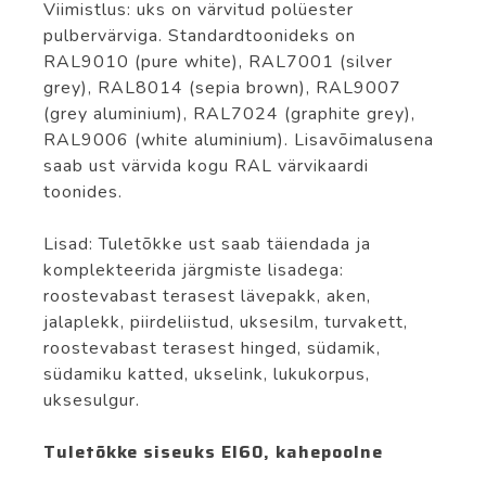
Viimistlus: uks on värvitud polüester
pulbervärviga. Standardtoonideks on
RAL9010 (pure white), RAL7001 (silver
grey), RAL8014 (sepia brown), RAL9007
(grey aluminium), RAL7024 (graphite grey),
RAL9006 (white aluminium). Lisavõimalusena
saab ust värvida kogu RAL värvikaardi
toonides.
Lisad: Tuletõkke ust saab täiendada ja
komplekteerida järgmiste lisadega:
roostevabast terasest lävepakk, aken,
jalaplekk, piirdeliistud, uksesilm, turvakett,
roostevabast terasest hinged, südamik,
südamiku katted, ukselink, lukukorpus,
uksesulgur.
Tuletõkke siseuks EI60, kahepoolne