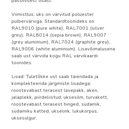
passiivsest osast.
Viimistlus: uks on värvitud polüester
pulbervärviga. Standardtoonideks on
RAL9010 (pure white), RAL7001 (silver
grey), RAL8014 (sepia brown), RAL9007
(grey aluminium), RAL7024 (graphite grey),
RAL9006 (white aluminium). Lisavõimalusena
saab ust värvida kogu RAL värvikaardi
toonides.
Lisad: Tuletõkke ust saab täiendada ja
komplekteerida järgmiste lisadega:
roostevabast terasest lävepakk, aken,
jalaplekk, piirdeliistud, uksesilm, turvakett,
roostevabast terasest hinged, südamik,
südamiku katted, ukselink, lukukorpus,
uksesulgur.