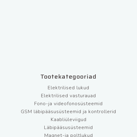
Tootekategooriad
Elektrilised lukud
Elektrilised vasturauad
Fono-ja videofonosüsteemid
GSM läbipääsusüsteemid ja kontrollerid
Kaabliüleviigud
Läbipääsusüsteemid
Magnet-ja poltlukud