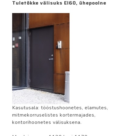
Tuletõkke välisuks EI60, ühepoolne
Kasutusala: tööstushoonetes, elamutes,
mitmekorruselistes kortermajades,
kontorihoonetes välisuksena.