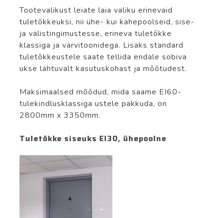
Tootevalikust leiate laia valiku erinevaid
tuletõkkeuksi, nii ühe- kui kahepoolseid, sise-
ja välistingimustesse, erineva tuletõkke
klassiga ja värvitoonidega. Lisaks standard
tuletõkkeustele saate tellida endale sobiva
ukse lähtuvalt kasutuskohast ja mõõtudest.
Maksimaalsed mõõdud, mida saame EI60-
tulekindlusklassiga ustele pakkuda, on
2800mm x 3350mm.
Tuletõkke siseuks EI30, ühepoolne