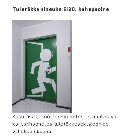
Tuletõkke siseuks EI30, kahepoolne
Kasutusala: tööstushoonetes, elamutes või
kontorihoonetes tuletõkkesektsioonide
vahelise uksena.