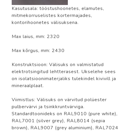
Kasutusala: tööstushoonetes, elamutes,
mitmekorruselistes kortermajades,
kontorihoonetes välisuksena.
Max laius, mm: 2320
Max kõrgus, mm: 2430
Konstruktsioon: Välisuks on valmistatud
elektrotsingitud lehtterasest. Ukselehe sees
on isolatsioonimaterjaliks tulekindel kivivill ja
mineraalplaat.
Viimistlus: Välisuks on värvitud polüester
pulbervärvi ja tsinkkruntvärviga.
Standardtoonideks on RAL9010 (pure white),
RAL7001 (silver grey), RAL8014 (sepia
brown), RAL9007 (grey aluminium), RAL7024