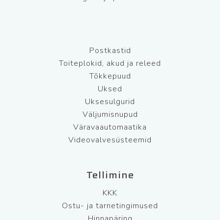
Postkastid
Toiteplokid, akud ja releed
Tõkkepuud
Uksed
Uksesulgurid
Väljumisnupud
Väravaautomaatika
Videovalvesüsteemid
Tellimine
KKK
Ostu- ja tarnetingimused
Hinnapäring