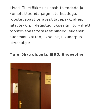
Lisad: Tuletõkke ust saab täiendada ja
komplekteerida järgmiste lisadega:
roostevabast terasest lävepakk, aken,
jalaplekk, piirdeliistud, uksesilm, turvakett,
roostevabast terasest hinged, südamik,
südamiku katted, ukselink, lukukorpus,
uksesulgur.
Tuletõkke siseuks EI60, ühepoolne