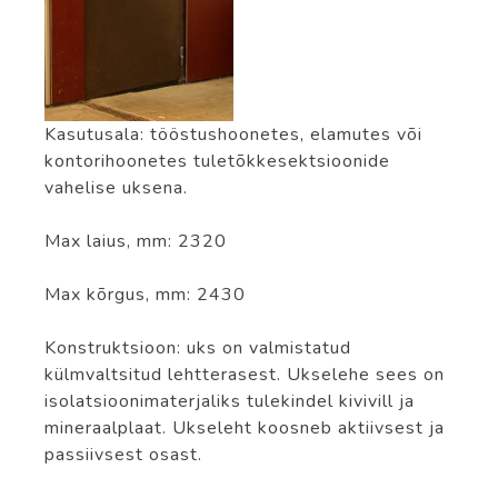
Kasutusala: tööstushoonetes, elamutes või
kontorihoonetes tuletõkkesektsioonide
vahelise uksena.
Max laius, mm: 2320
Max kõrgus, mm: 2430
Konstruktsioon: uks on valmistatud
külmvaltsitud lehtterasest. Ukselehe sees on
isolatsioonimaterjaliks tulekindel kivivill ja
mineraalplaat. Ukseleht koosneb aktiivsest ja
passiivsest osast.