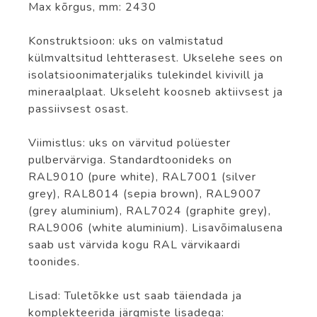
Max kõrgus, mm: 2430
Konstruktsioon: uks on valmistatud
külmvaltsitud lehtterasest. Ukselehe sees on
isolatsioonimaterjaliks tulekindel kivivill ja
mineraalplaat. Ukseleht koosneb aktiivsest ja
passiivsest osast.
Viimistlus: uks on värvitud polüester
pulbervärviga. Standardtoonideks on
RAL9010 (pure white), RAL7001 (silver
grey), RAL8014 (sepia brown), RAL9007
(grey aluminium), RAL7024 (graphite grey),
RAL9006 (white aluminium). Lisavõimalusena
saab ust värvida kogu RAL värvikaardi
toonides.
Lisad: Tuletõkke ust saab täiendada ja
komplekteerida järgmiste lisadega: