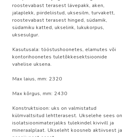
roostevabast terasest lävepakk, aken,
jalaplekk, piirdeliistud, uksesilm, turvakett,
roostevabast terasest hinged, südamik,
südamiku katted, ukselink, lukukorpus,
uksesulgur.
Kasutusala: tööstushoonetes, elamutes või
kontorihoonetes tuletõkkesektsioonide
vahelise uksena.
Max laius, mm: 2320
Max kõrgus, mm: 2430
Konstruktsioon: uks on valmistatud
külmvaltsitud lehtterasest. Ukselehe sees on
isolatsioonimaterjaliks tulekindel kivivill ja
mineraalplaat. Ukseleht koosneb aktiivsest ja