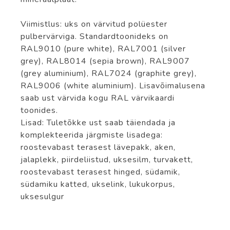
Viimistlus: uks on värvitud polüester
pulbervärviga. Standardtoonideks on
RAL9010 (pure white), RAL7001 (silver
grey), RAL8014 (sepia brown), RAL9007
(grey aluminium), RAL7024 (graphite grey),
RAL9006 (white aluminium). Lisavõimalusena
saab ust värvida kogu RAL värvikaardi
toonides.
Lisad: Tuletõkke ust saab täiendada ja
komplekteerida järgmiste lisadega:
roostevabast terasest lävepakk, aken,
jalaplekk, piirdeliistud, uksesilm, turvakett,
roostevabast terasest hinged, südamik,
südamiku katted, ukselink, lukukorpus,
uksesulgur