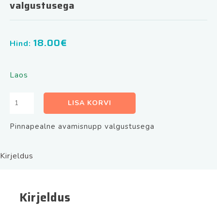
valgustusega
18.00
€
Hind:
Laos
Metallist
LISA KORVI
väljumisnupp
ABK-
Pinnapealne avamisnupp valgustusega
805LED
valgustusega
kogus
Kirjeldus
Kirjeldus