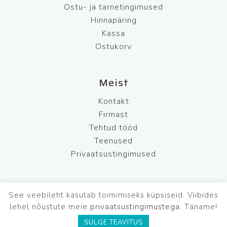
Ostu- ja tarnetingimused
Hinnapäring
Kassa
Ostukorv
Meist
Kontakt
Firmast
Tehtud tööd
Teenused
Privaatsustingimused
See veebileht kasutab toimimiseks küpsiseid. Viibides
BFL Security OÜ
Tel: +372 681 7220
lehel nõustute meie
privaatsustingimustega.
Täname!
Mob: +372 565 5542
E-R: 9.00-17.00
SULGE TEAVITUS
L,P: suletud
E-post: info@bflsecurity.ee