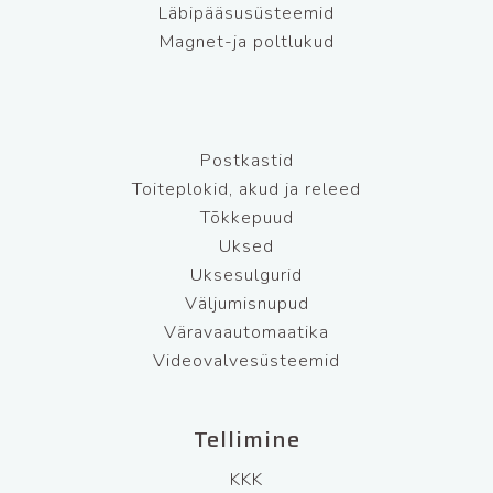
Läbipääsusüsteemid
Magnet-ja poltlukud
Postkastid
Toiteplokid, akud ja releed
Tõkkepuud
Uksed
Uksesulgurid
Väljumisnupud
Väravaautomaatika
Videovalvesüsteemid
Tellimine
KKK