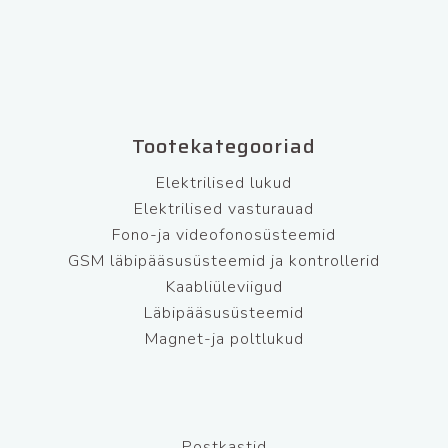
Tootekategooriad
Elektrilised lukud
Elektrilised vasturauad
Fono-ja videofonosüsteemid
GSM läbipääsusüsteemid ja kontrollerid
Kaabliüleviigud
Läbipääsusüsteemid
Magnet-ja poltlukud
Postkastid