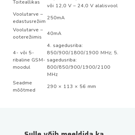
Toiteallikas
või 12,0 V – 24,0 V alalisvool
Voolutarve –
250mA
edastusrežiim
Voolutarve –
40mA
ooterežiimis
4. sagedusriba:
4- või 5-
850/900/1800/1900 MHz; 5.
ribaline GSM-
sagedusriba:
moodul
800/850/900/1900/2100
MHz
Seadme
290 × 113 × 56 mm
mõõtmed
Sulle võib meeldida ka…