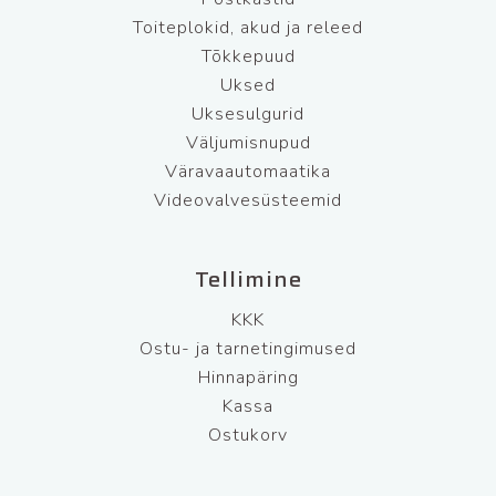
Toiteplokid, akud ja releed
Tõkkepuud
Uksed
Uksesulgurid
Väljumisnupud
Väravaautomaatika
Videovalvesüsteemid
Tellimine
KKK
Ostu- ja tarnetingimused
Hinnapäring
Kassa
Ostukorv