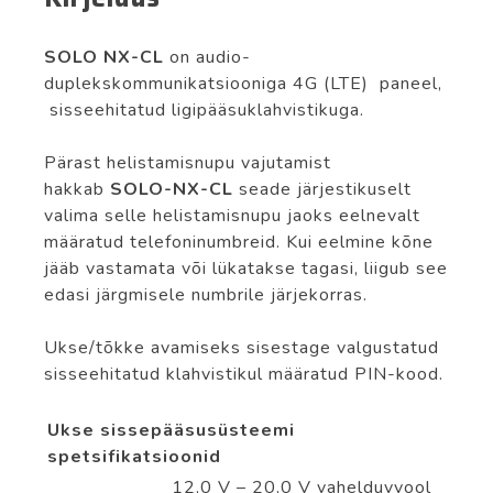
SOLO NX-CL
on audio-
duplekskommunikatsiooniga 4G (LTE) paneel,
sisseehitatud ligipääsuklahvistikuga.
Pärast helistamisnupu vajutamist
hakkab
SOLO-NX-CL
seade järjestikuselt
valima selle helistamisnupu jaoks eelnevalt
määratud telefoninumbreid. Kui eelmine kõne
jääb vastamata või lükatakse tagasi, liigub see
edasi järgmisele numbrile järjekorras.
Ukse/tõkke avamiseks sisestage valgustatud
sisseehitatud klahvistikul määratud PIN-kood.
Ukse sissepääsusüsteemi
spetsifikatsioonid
12,0 V – 20,0 V vahelduvvool