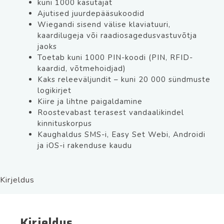
kuni 1000 kasutajat
nupuga
Ajutised juurdepääsukoodid
ja
Wiegandi sisend välise klaviatuuri,
koodklaviatuuriga
kaardilugeja või raadiosagedusvastuvõtja
kogus
jaoks
Toetab kuni 1000 PIN-koodi (PIN, RFID-
kaardid, võtmehoidjad)
Kaks releeväljundit – kuni 20 000 sündmuste
logikirjet
Kiire ja lihtne paigaldamine
Roostevabast terasest vandaalikindel
kinnituskorpus
Kaughaldus SMS-i, Easy Set Webi, Androidi
ja iOS-i rakenduse kaudu
Kirjeldus
Kirjeldus