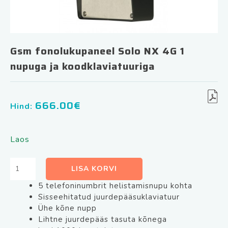
Gsm fonolukupaneel Solo NX 4G 1
nupuga ja koodklaviatuuriga
666.00
€
Hind:
Laos
Gsm
LISA KORVI
fonolukupaneel
5 telefoninumbrit helistamisnupu kohta
Solo
Sisseehitatud juurdepääsuklaviatuur
NX
Ühe kõne nupp
4G
Lihtne juurdepääs tasuta kõnega
1