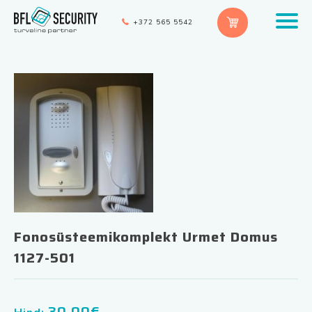
+372 565 5542
Fonosüsteemikomplekt Urmet Domus
1127-501
30.00
€