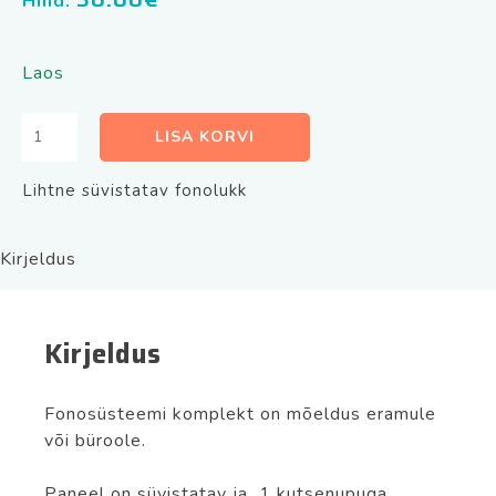
Hind:
Laos
Fonosüsteemikomplekt
LISA KORVI
Urmet
Domus
Lihtne süvistatav fonolukk
1127-
501
kogus
Kirjeldus
Kirjeldus
Fonosüsteemi komplekt on mõeldus eramule
või büroole.
Paneel on süvistatav ja 1 kutsenupuga