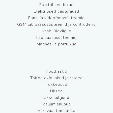
Elektrilised lukud
Elektrilised vasturauad
Fono-ja videofonosüsteemid
GSM läbipääsusüsteemid ja kontrollerid
Kaabliüleviigud
Läbipääsusüsteemid
Magnet-ja poltlukud
Postkastid
Toiteplokid, akud ja releed
Tõkkepuud
Uksed
Uksesulgurid
Väljumisnupud
Väravaautomaatika