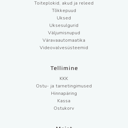
Toiteplokid, akud ja releed
Tõkkepuud
Uksed
Uksesulgurid
Väljumisnupud
Väravaautomaatika
Videovalvesüsteemid
Tellimine
KKK
Ostu- ja tarnetingimused
Hinnapäring
Kassa
Ostukorv