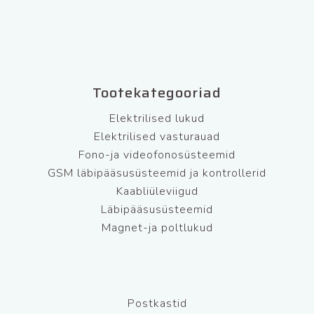
Tootekategooriad
Elektrilised lukud
Elektrilised vasturauad
Fono-ja videofonosüsteemid
GSM läbipääsusüsteemid ja kontrollerid
Kaabliüleviigud
Läbipääsusüsteemid
Magnet-ja poltlukud
Postkastid