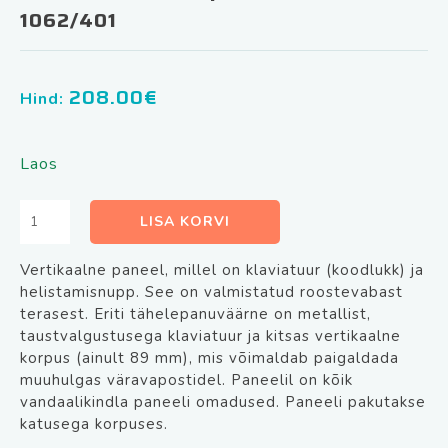
1062/401
208.00
€
Hind:
Laos
Fonosüsteemi
LISA KORVI
komplekt
Miwi
Vertikaalne paneel, millel on klaviatuur (koodlukk) ja
Urmet
helistamisnupp. See on valmistatud roostevabast
1062/401
terasest. Eriti tähelepanuväärne on metallist,
kogus
taustvalgustusega klaviatuur ja kitsas vertikaalne
korpus (ainult 89 mm), mis võimaldab paigaldada
muuhulgas väravapostidel. Paneelil on kõik
vandaalikindla paneeli omadused. Paneeli pakutakse
katusega korpuses.