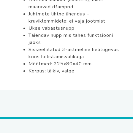
määravad džamprid
Juhtmete lihtne ühendus –
kruviklemmidele; ei vaja jootmist
Ukse vabastusnupp
Täiendav nupp mis tahes funktsiooni
jaoks
Sisseehitatud 3-astmeline helitugevus
koos helistamisvalikuga
Mõõtmed: 225x80x40 mm
Korpus: läikiv, valge