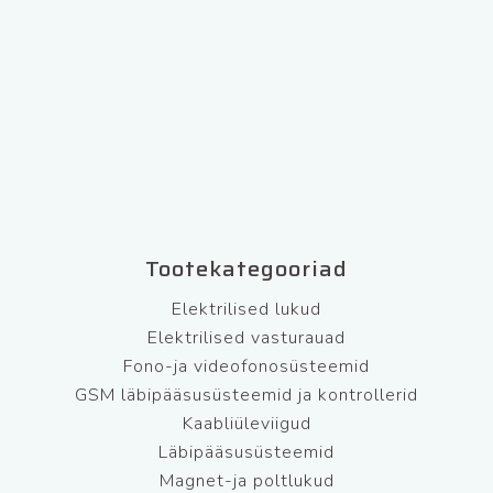
Tootekategooriad
Elektrilised lukud
Elektrilised vasturauad
Fono-ja videofonosüsteemid
GSM läbipääsusüsteemid ja kontrollerid
Kaabliüleviigud
Läbipääsusüsteemid
Magnet-ja poltlukud