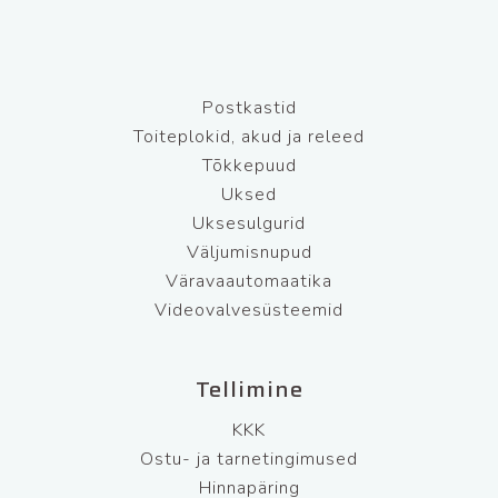
Postkastid
Toiteplokid, akud ja releed
Tõkkepuud
Uksed
Uksesulgurid
Väljumisnupud
Väravaautomaatika
Videovalvesüsteemid
Tellimine
KKK
Ostu- ja tarnetingimused
Hinnapäring