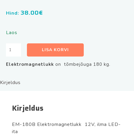
38.00
€
Hind:
Laos
Elektromagnetlukk
LISA KORVI
YM-
180B
Elektromagnetlukk
on tõmbejõuga 180 kg.
180kg
12V
kogus
Kirjeldus
Kirjeldus
EM-180B Elektromagnetlukk 12V, ilma LED-
ita