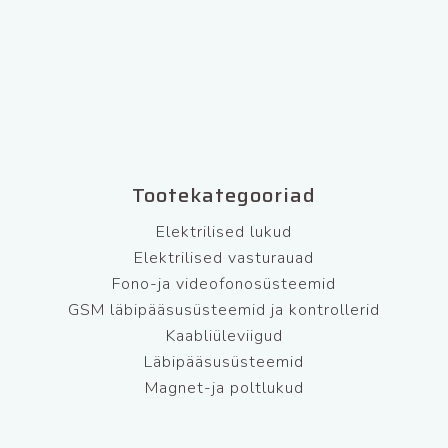
Tootekategooriad
Elektrilised lukud
Elektrilised vasturauad
Fono-ja videofonosüsteemid
GSM läbipääsusüsteemid ja kontrollerid
Kaabliüleviigud
Läbipääsusüsteemid
Magnet-ja poltlukud