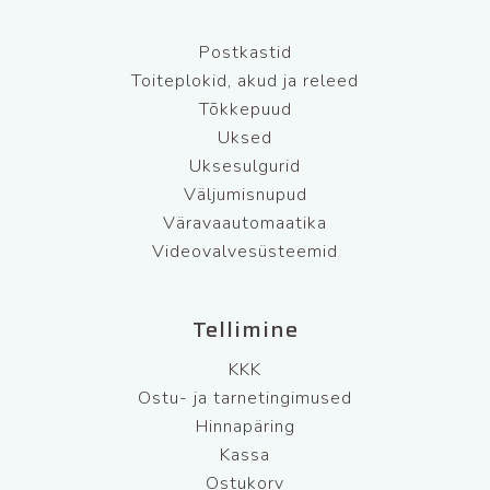
Postkastid
Toiteplokid, akud ja releed
Tõkkepuud
Uksed
Uksesulgurid
Väljumisnupud
Väravaautomaatika
Videovalvesüsteemid
Tellimine
KKK
Ostu- ja tarnetingimused
Hinnapäring
Kassa
Ostukorv