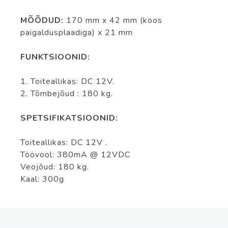
MÕÕDUD:
170 mm
x 42 mm (koos
paigaldusplaadiga)
x 21 mm
FUNKTSIOONID:
1.
Toiteallikas:
DC
12V.
2.
Tõmbejõud
: 180 kg.
SPETSIFIKATSIOONID:
Toiteallikas:
DC
12V
.
Töövool: 380mA
@
12VDC
Veojõud: 180 kg.
Kaal:
300g