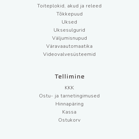
Toiteplokid, akud ja releed
Tõkkepuud
Uksed
Uksesulgurid
Väljumisnupud
Väravaautomaatika
Videovalvesüsteemid
Tellimine
KKK
Ostu- ja tarnetingimused
Hinnapäring
Kassa
Ostukorv