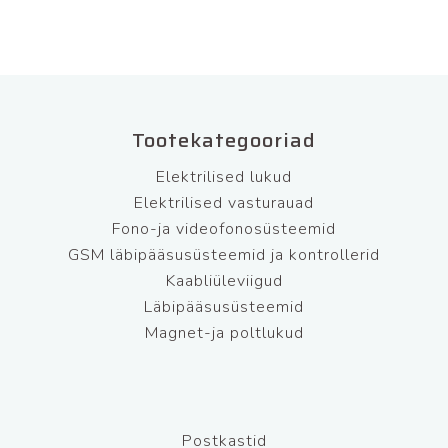
Tootekategooriad
Elektrilised lukud
Elektrilised vasturauad
Fono-ja videofonosüsteemid
GSM läbipääsusüsteemid ja kontrollerid
Kaabliüleviigud
Läbipääsusüsteemid
Magnet-ja poltlukud
Postkastid