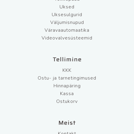
Uksed
Uksesulgurid
Väljumisnupud
Väravaautomaatika
Videovalvesüsteemid
Tellimine
KKK
Ostu- ja tarnetingimused
Hinnapäring
Kassa
Ostukorv
Meist
Kontakt