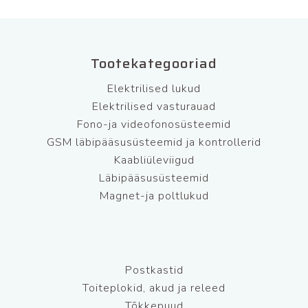
Tootekategooriad
Elektrilised lukud
Elektrilised vasturauad
Fono-ja videofonosüsteemid
GSM läbipääsusüsteemid ja kontrollerid
Kaabliüleviigud
Läbipääsusüsteemid
Magnet-ja poltlukud
Postkastid
Toiteplokid, akud ja releed
Tõkkepuud